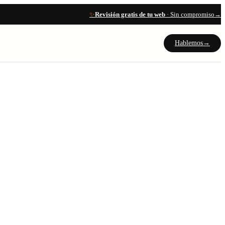
✨
Revisión gratis de tu web
· Sin compromiso
→
Hablemos
→