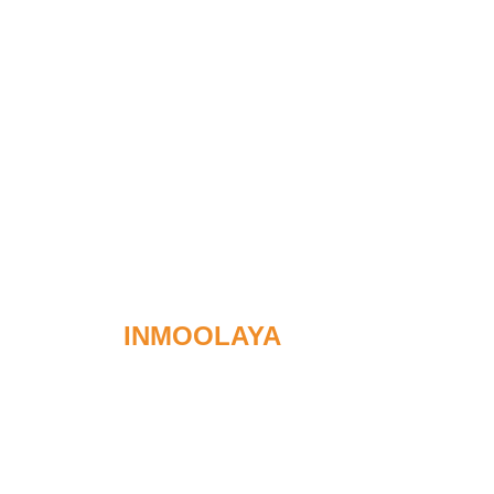
INMOOLAYA
Hicimos un x3 e
cualificado en 