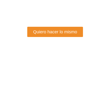
Con una buena estrategia SEO, corr
técnicos y optimizando los contenidos
conseguimos triplicar el tráfico cualif
Quiero hacer lo mismo