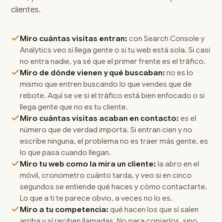
clientes.
Miro cuántas visitas entran:
con Search Console y
Analytics veo si llega gente o si tu web está sola. Si casi
no entra nadie, ya sé que el primer frente es el tráfico.
Miro de dónde vienen y qué buscaban:
no es lo
mismo que entren buscando lo que vendes que de
rebote. Aquí se ve si el tráfico está bien enfocado o si
llega gente que no es tu cliente.
Miro cuántas visitas acaban en contacto:
es el
número que de verdad importa. Si entran cien y no
escribe ninguna, el problema no es traer más gente, es
lo que pasa cuando llegan.
Miro tu web como la mira un cliente:
la abro en el
móvil, cronometro cuánto tarda, y veo si en cinco
segundos se entiende qué haces y cómo contactarte.
Lo que a ti te parece obvio, a veces no lo es.
Miro a tu competencia:
qué hacen los que sí salen
arriba y sí reciben llamadas. No para copiarlos, sino