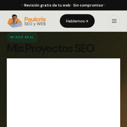
Revisión gratis de tu web · Sin compromiso
✨
✨
Hablemos
→
CASO REAL
Mis Proyectos SEO